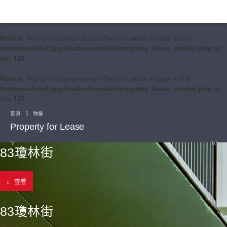
Notice
: Trying to access array offset on value of type bool in
/var/www/html/application/models/property_lease_model.php
on
line
137
Notice
: Trying to access array offset on value of type null in
/var/www/html/application/models/property_lease_model.php
on
line
137
首頁
物業
Property for Lease
83瓊林街
查看
83瓊林街