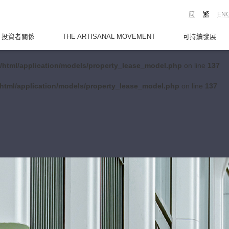
简
繁
EN
投資者關係
THE ARTISANAL MOVEMENT
可持續發展
/html/application/models/property_lease_model.php
on line
137
html/application/models/property_lease_model.php
on line
137