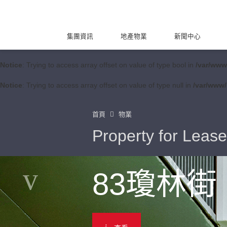
集團資訊
地產物業
新聞中心
Notice
: Trying to access array offset on value of type bool in
/var/www
Notice
: Trying to access array offset on value of type null in
/var/www/
首頁
物業
Property for Lease
83瓊林街