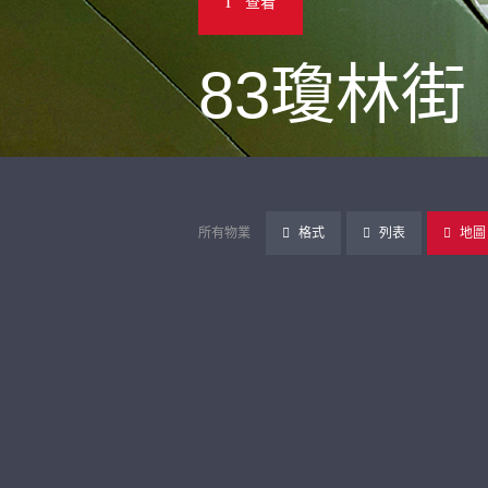
查看
83瓊林街
所有物業
格式
列表
地圖