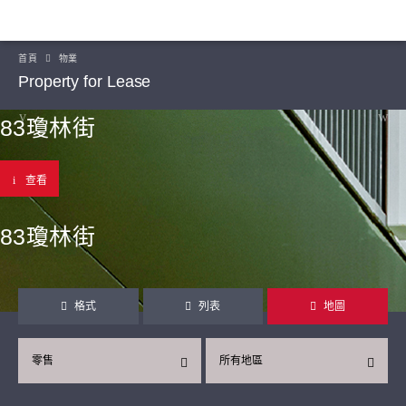
首頁
物業
Property for Lease
83瓊林街
查看
83瓊林街
格式
列表
地圖
零售
所有地區