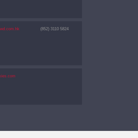
nwd.com.hk
(852) 3110 5824
kies.com