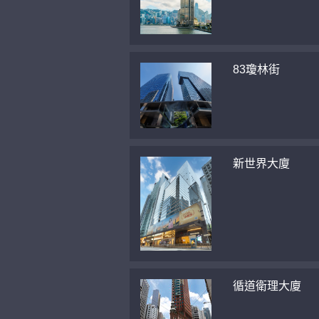
83瓊林街
新世界大廈
循道衛理大廈