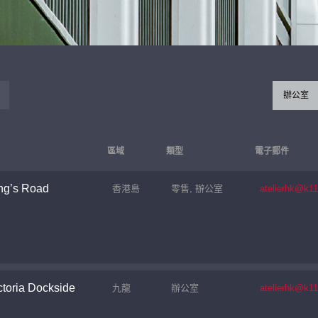
辦公室
區域
類型
電子郵件
ng’s Road
香港島
零售, 辦公室
atelierhk@k1
toria Dockside
九龍
辦公室
atelierhk@k1