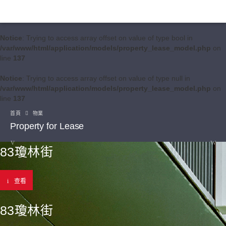
Notice
: Trying to access array offset on value of type bool in
/var/www/html/application/models/property_lease_model.php
on
line
137
Notice
: Trying to access array offset on value of type null in
/var/www/html/application/models/property_lease_model.php
on
line
137
首頁
物業
Property for Lease
83瓊林街
查看
83瓊林街