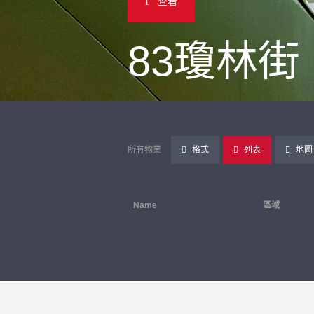
查看
83瓊林街
所有物業
格式
列表
地圖
Name
區域