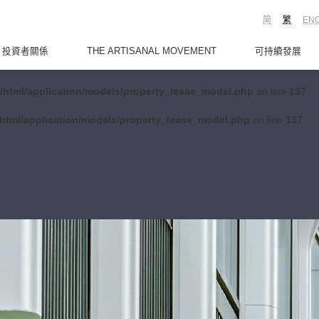
简
繁
EN
投資者關係
THE ARTISANAL MOVEMENT
可持續發展
/html/application/models/property_lease_model.php
on line
137
html/application/models/property_lease_model.php
on line
137