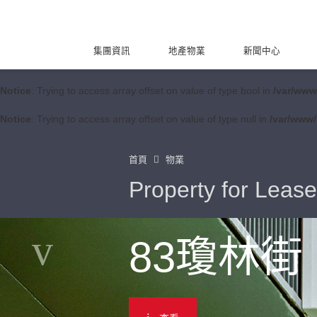
集團資訊
地產物業
新聞中心
Notice
: Trying to access array offset on value of type bool in
/var/www
Notice
: Trying to access array offset on value of type null in
/var/www/
首頁
物業
Property for Lease
83瓊林街