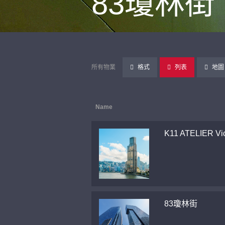
83瓊林街
所有物業
格式
列表
地圖
Name
K11 ATELIER Vic
83瓊林街