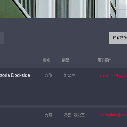
所有類別
區域
類型
電子郵件
toria Dockside
九龍
辦公室
atelierhk@k11.
九龍
零售, 辦公室
leasinginfo@nw