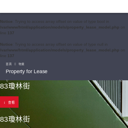
Notice
: Trying to access array offset on value of type bool in
/var/www/html/application/models/property_lease_model.php
on
line
137
Notice
: Trying to access array offset on value of type null in
/var/www/html/application/models/property_lease_model.php
on
line
137
首頁
物業
Property for Lease
83瓊林街
查看
83瓊林街