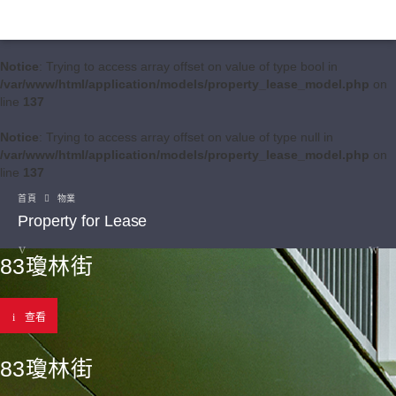
Notice
: Trying to access array offset on value of type bool in
/var/www/html/application/models/property_lease_model.php
on
line
137
Notice
: Trying to access array offset on value of type null in
/var/www/html/application/models/property_lease_model.php
on
line
137
首頁
物業
Property for Lease
83瓊林街
查看
83瓊林街