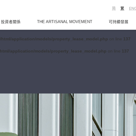
简
繁
EN
投資者關係
THE ARTISANAL MOVEMENT
可持續發展
/html/application/models/property_lease_model.php
on line
137
html/application/models/property_lease_model.php
on line
137