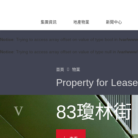
集團資訊
地產物業
新聞中心
Notice
: Trying to access array offset on value of type bool in
/var/www
Notice
: Trying to access array offset on value of type null in
/var/www/
首頁
物業
Property for Lease
83瓊林街