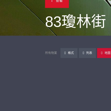
查看
83瓊林街
所有物業
格式
列表
地圖