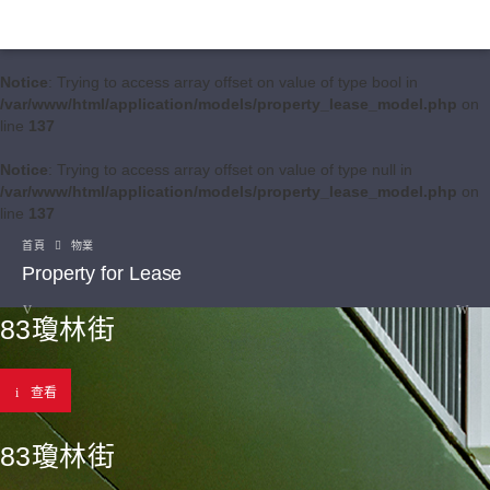
Notice
: Trying to access array offset on value of type bool in
/var/www/html/application/models/property_lease_model.php
on
line
137
Notice
: Trying to access array offset on value of type null in
/var/www/html/application/models/property_lease_model.php
on
line
137
首頁
物業
Property for Lease
83瓊林街
查看
83瓊林街