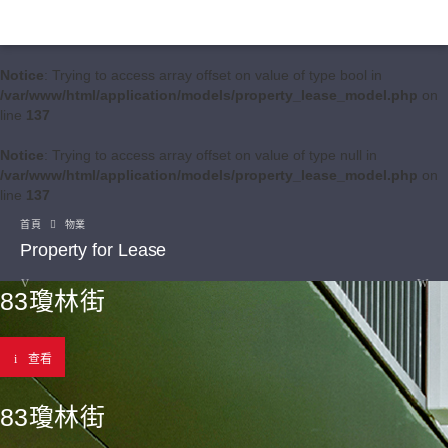
Notice
: Trying to access array offset on value of type bool in
/var/www/html/application/models/property_lease_model.php
on
line
137
Notice
: Trying to access array offset on value of type null in
/var/www/html/application/models/property_lease_model.php
on
line
137
首頁
物業
Property for Lease
83瓊林街
查看
83瓊林街