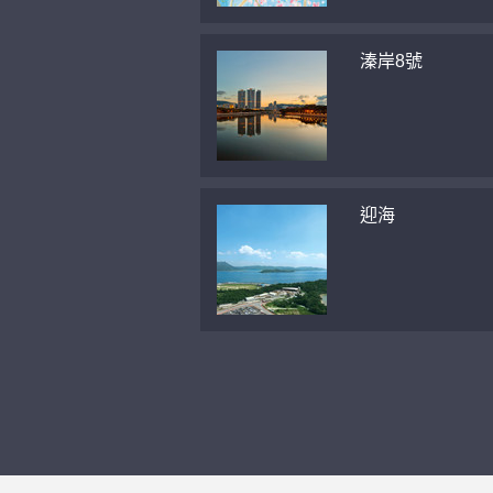
溱岸8號
迎海