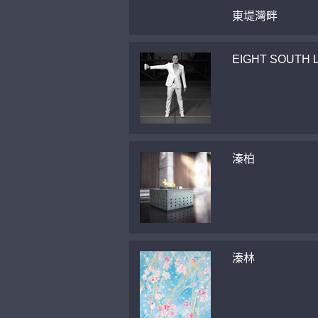
東堤灣畔
EIGHT SOUTH 
溱柏
溱林