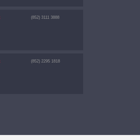
k
(852) 3111 3888
k
(852) 2295 1818