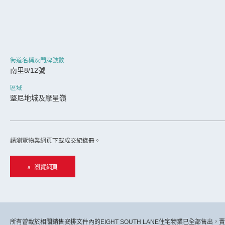
街道名稱及門牌號數
南里8/12號
區域
堅尼地城及摩星嶺
請瀏覽物業網頁下載成交紀錄冊。
瀏覽網頁
所有曾載於相關銷售安排文件內的EIGHT SOUTH LANE住宅物業已全部售