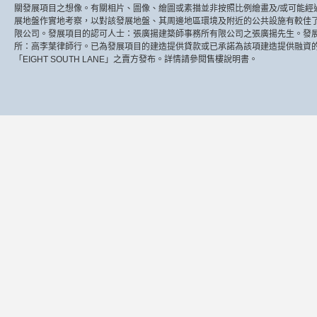
關發展項目之想像。有關相片、圖像、繪圖或素描並非按照比例繪畫及/或可能經
展地盤作實地考察，以對該發展地盤、其周邊地區環境及附近的公共設施有較佳了解。 賣方: 
限公司。發展項目的認可人士：張廣揚建築師事務所有限公司之張廣揚先生。發
所：高李葉律師行。已為發展項目的建造提供貸款或已承諾為該項建造提供融資
「EIGHT SOUTH LANE」之賣方發布。詳情請參閱售樓說明書。