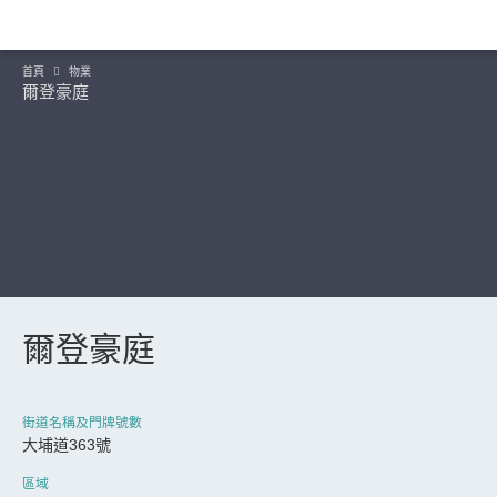
首頁
物業
爾登豪庭
爾登豪庭
繼續
街道名稱及門牌號數
大埔道363號
區域