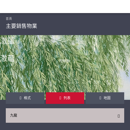
首頁
主要銷售物業
滶蘊
滶蘊
想像圖ᴬ
繼續
格式
列表
地圖
九龍