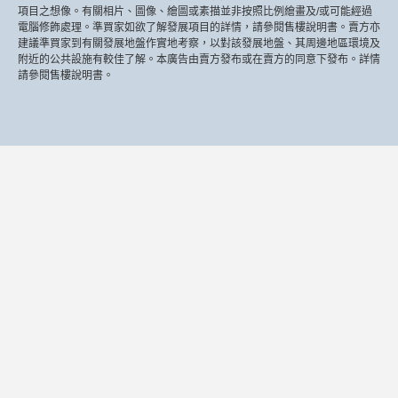
項目之想像。有關相片、圖像、繪圖或素描並非按照比例繪畫及/或可能經過
電腦修飾處理。準買家如欲了解發展項目的詳情，請參閱售樓說明書。賣方亦
建議準買家到有關發展地盤作實地考察，以對該發展地盤、其周邊地區環境及
附近的公共設施有較佳了解。本廣告由賣方發布或在賣方的同意下發布。詳情
請參閱售樓說明書。