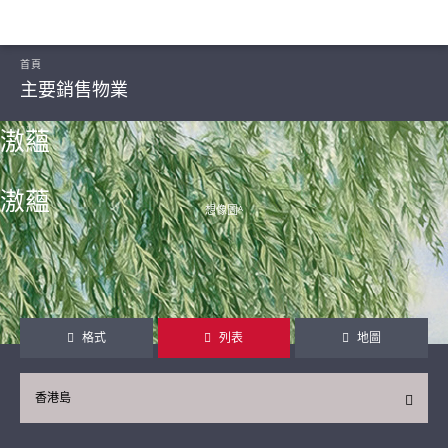
首頁
主要銷售物業
滶蘊
滶蘊
想像圖ᴬ
繼續
格式
列表
地圖
香港島