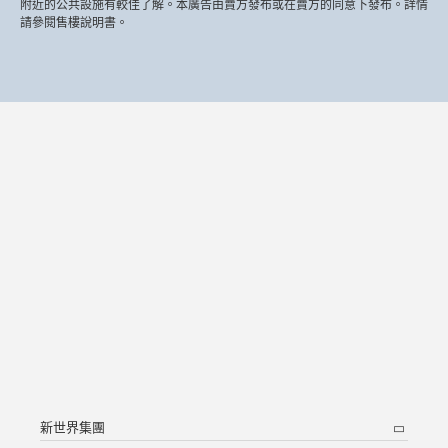
附近的公共設施有較佳了解。本廣告由賣方發布或在賣方的同意下發布。詳情
請參閱售樓說明書。
新世界集團