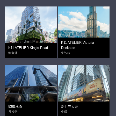
K11 ATELIER Victoria
K11 ATELIER King’s Road
Dockside
鰂魚涌
尖沙咀
83瓊林街
新世界大廈
長沙灣
中環