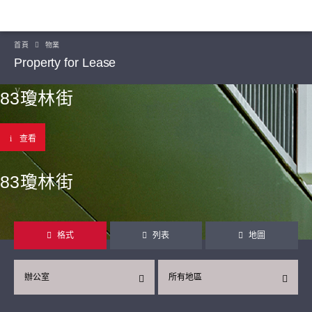
首頁
物業
Property for Lease
83瓊林街
查看
83瓊林街
格式
列表
地圖
辦公室
所有地區