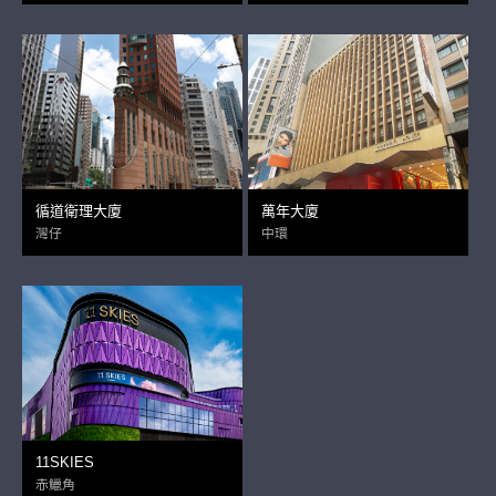
循道衛理大廈
萬年大廈
灣仔
中環
11SKIES
赤鱲角