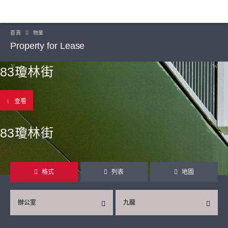
首頁
物業
Property for Lease
83瓊林街
查看
83瓊林街
格式
列表
地圖
辦公室
九龍