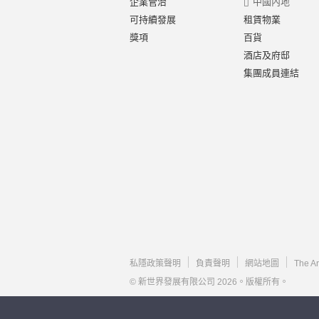
企業管治
中國內地
可持續發展
租賃物業
獎項
百貨
酒店及府邸
集團成員連結
私隱政策聲明
負責聲明
網站地圖
The A
© 新世界發展有限公司 2026。版權所有。