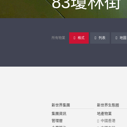
83瓊林街
所有物業
格式
列表
地圖
新世界集團
新世界生態圈
集團資訊
地產物業
管理層
中國香港