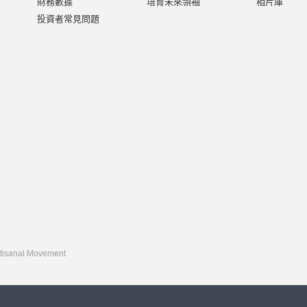
財務數據
培育未來領袖
相片庫
投資者常見問題
rtisanal Movement