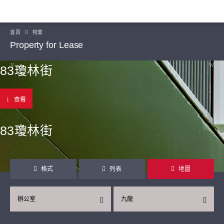
首頁
物業
Property for Lease
83瓊林街
查看
83瓊林街
格式
列表
地圖
辦公室
九龍