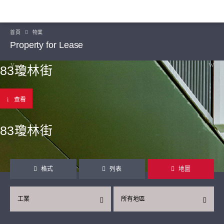
首頁
物業
Property for Lease
83瓊林街
查看
83瓊林街
格式
列表
地圖
工業
所有地區