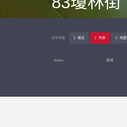
83瓊林街
所有物業
格式
列表
地圖
Name
區域