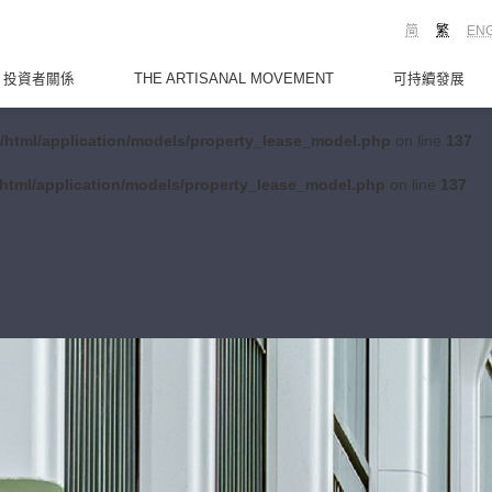
简
繁
EN
投資者關係
THE ARTISANAL MOVEMENT
可持續發展
/html/application/models/property_lease_model.php
on line
137
html/application/models/property_lease_model.php
on line
137