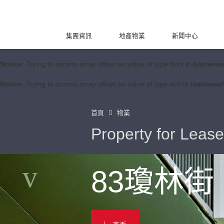
集團資訊
地產物業
新聞中心
Notice
: Trying to access array offset on value of type bool in
/var/www
Notice
: Trying to access array offset on value of type null in
/var/www/
首頁
物業
Property for Lease
83瓊林街