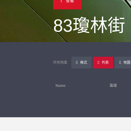
查看
83瓊林街
所有物業
格式
列表
地圖
Name
區域