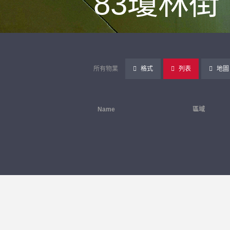
83瓊林街
所有物業
格式
列表
地圖
Name
區域