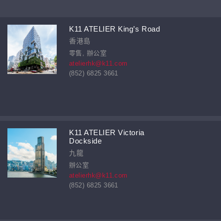
K11 ATELIER King’s Road
香港島
零售, 辦公室
atelierhk@k11.com
(852) 6825 3661
K11 ATELIER Victoria
Dockside
九龍
辦公室
atelierhk@k11.com
(852) 6825 3661