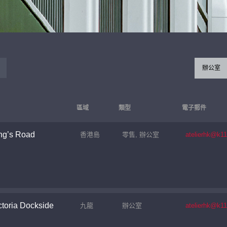
辦公室
區域
類型
電子郵件
ng’s Road
香港島
零售, 辦公室
atelierhk@k1
toria Dockside
九龍
辦公室
atelierhk@k1