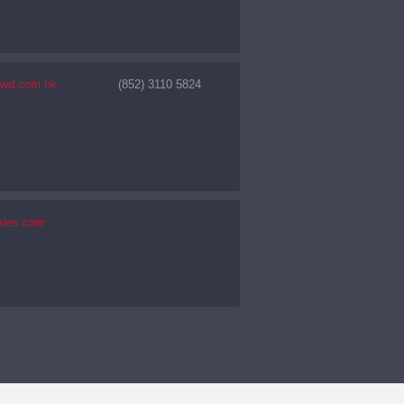
nwd.com.hk
(852) 3110 5824
kies.com