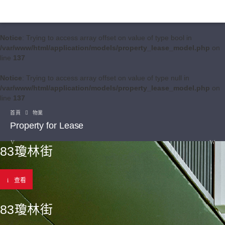
Notice
: Trying to access array offset on value of type bool in
/var/www/html/application/models/property_lease_model.php
on
line
137
Notice
: Trying to access array offset on value of type null in
/var/www/html/application/models/property_lease_model.php
on
line
137
首頁
物業
Property for Lease
83瓊林街
查看
83瓊林街