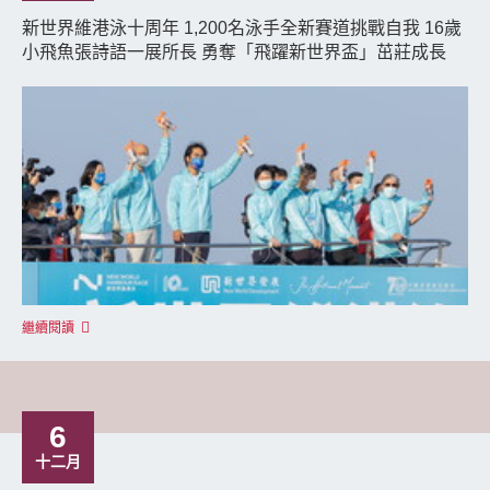
新世界維港泳十周年 1,200名泳手全新賽道挑戰自我 16歲
小飛魚張詩語一展所長 勇奪「飛躍新世界盃」茁莊成長
繼續閱讀
6
十二月