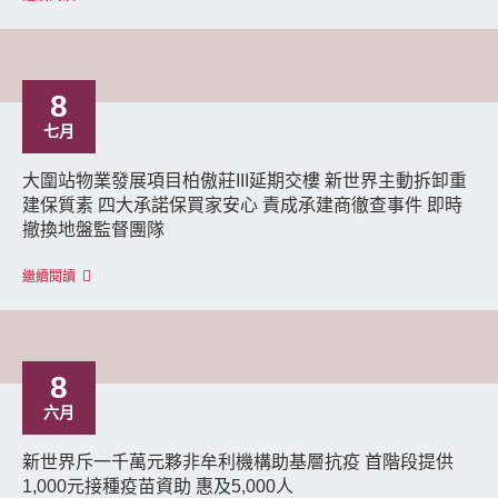
8
七月
大圍站物業發展項目柏傲莊III延期交樓 新世界主動拆卸重
建保質素 四大承諾保買家安心 責成承建商徹查事件 即時
撤換地盤監督團隊
繼續閱讀
8
六月
新世界斥一千萬元夥非牟利機構助基層抗疫 首階段提供
1,000元接種疫苗資助 惠及5,000人