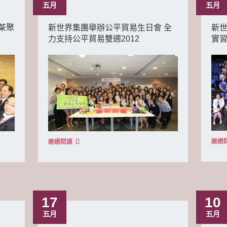
五月
五月
茶聚
新世界集團舉辦公平貿易生日會 全
新
力支持公平貿易雙週2012
實習
繼續
繼續閱讀
17
10
五月
五月