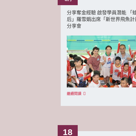
分享奪金經驗 啟發學員潛能 「
后」羅雪娟出席「新世界飛魚計
分享會
繼續閱讀
18