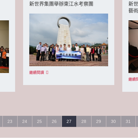
新世界集團舉辦東江水考察團
新世
藝
繼續閱讀
繼續
23
24
25
26
27
28
29
30
31