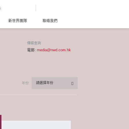
G
新世界團隊
聯絡我們
傳媒查詢
電郵:
media@nwd.com.hk
請選擇年份
年份