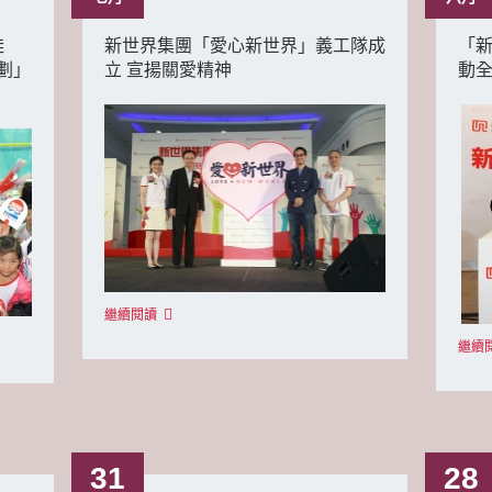
蛙
新世界集團「愛心新世界」義工隊成
「新
劃」
立 宣揚關愛精神
動全
繼續閱讀
繼續
31
28