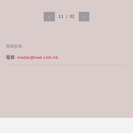
11
32
‹
›
傳媒查詢
電郵:
media@nwd.com.hk