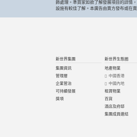
飾處理。準買家如欲了解發展項目的詳情，
設施有較佳了解。本廣告由賣方發布或在賣
新世界集團
新世界生態圈
集團資訊
地產物業
管理層
中國香港
企業管治
中國內地
可持續發展
租賃物業
獎項
百貨
酒店及府邸
集團成員連結