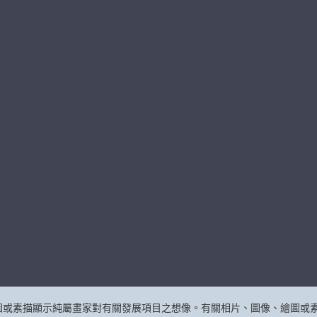
圖或素描顯示純屬畫家對有關發展項目之想像。有關相片、圖像、繪圖或素