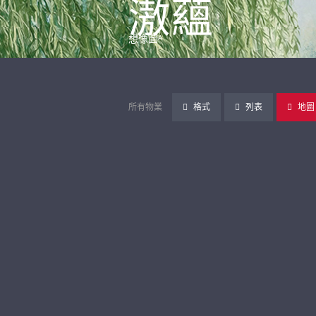
滶蘊
想像圖ᴬ
所有物業
格式
列表
地圖