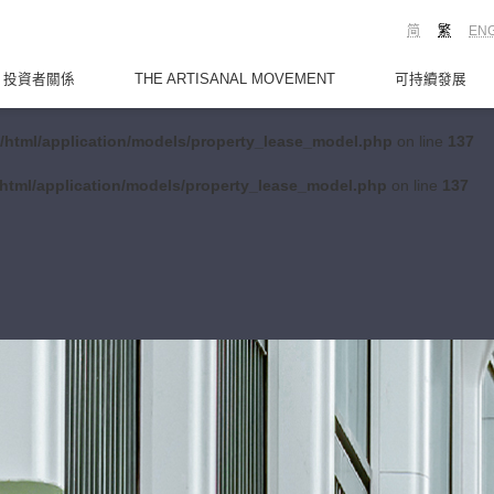
简
繁
EN
投資者關係
THE ARTISANAL MOVEMENT
可持續發展
/html/application/models/property_lease_model.php
on line
137
html/application/models/property_lease_model.php
on line
137