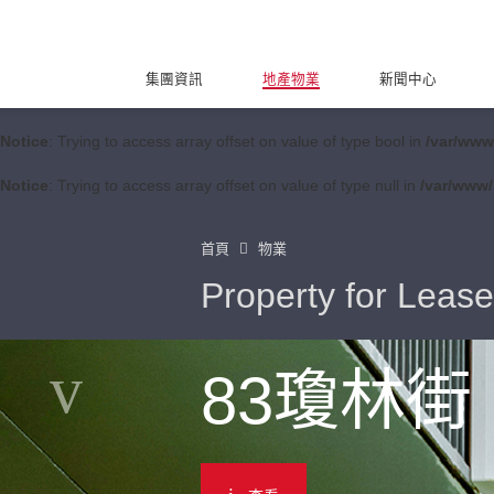
集團資訊
地產物業
新聞中心
Notice
: Trying to access array offset on value of type bool in
/var/www
Notice
: Trying to access array offset on value of type null in
/var/www/
首頁
物業
Property for Lease
83瓊林街