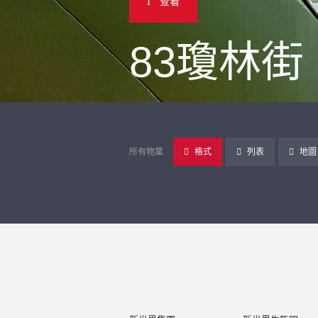
查看
83瓊林街
所有物業
格式
列表
地圖