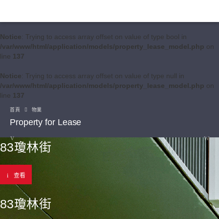
Notice
: Trying to access array offset on value of type bool in
/var/www/html/application/models/property_lease_model.php
on
line
137
Notice
: Trying to access array offset on value of type null in
/var/www/html/application/models/property_lease_model.php
on
line
137
首頁
物業
Property for Lease
83瓊林街
查看
83瓊林街