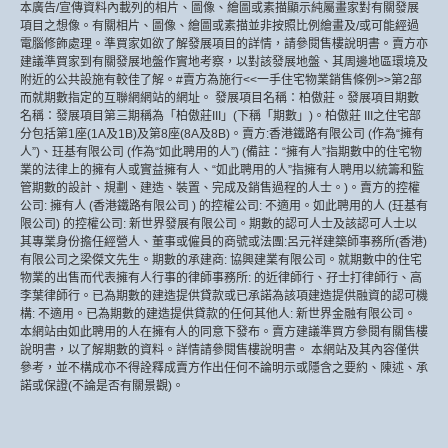
本廣告/宣傳資料內載列的相片、圖像、繪圖或素描顯示純屬畫家對有關發展
項目之想像。有關相片、圖像、繪圖或素描並非按照比例繪畫及/或可能經過
電腦修飾處理。準買家如欲了解發展項目的詳情，請參閱售樓說明書。賣方亦
建議準買家到有關發展地盤作實地考察，以對該發展地盤、其周邊地區環境及
附近的公共設施有較佳了解。#賣方為施行<<一手住宅物業銷售條例>>第2部
而就期數指定的互聯網網站的網址。 發展項目名稱：柏傲莊。發展項目期數
名稱：發展項目第三期稱為「柏傲莊III」(下稱「期數」)。柏傲莊 III之住宅部
分包括第1座(1A及1B)及第8座(8A及8B)。賣方:香港鐵路有限公司 (作為“擁有
人”)、玨基有限公司 (作為“如此聘用的人”) (備註：“擁有人”指期數中的住宅物
業的法律上的擁有人或實益擁有人、“如此聘用的人”指擁有人聘用以統籌和監
管期數的設計、規劃、建造、裝置、完成及銷售過程的人士。)。賣方的控權
公司: 擁有人 (香港鐵路有限公司 ) 的控權公司: 不適用。如此聘用的人 (玨基有
限公司) 的控權公司: 新世界發展有限公司。期數的認可人士及該認可人士以
其專業身份擔任經營人、董事或僱員的商號或法團:呂元祥建築師事務所(香港)
有限公司之梁傑文先生。期數的承建商: 協興建業有限公司。就期數中的住宅
物業的出售而代表擁有人行事的律師事務所: 的近律師行、孖士打律師行、高
李葉律師行。已為期數的建造提供貸款或已承諾為該項建造提供融資的認可機
構: 不適用。已為期數的建造提供貸款的任何其他人: 新世界金融有限公司。
本網站由如此聘用的人在擁有人的同意下發布。賣方建議準買方參閱有關售樓
說明書，以了解期數的資料。詳情請參閱售樓說明書。 本網站及其內容僅供
參考，並不構成亦不得詮釋成賣方作出任何不論明示或隱含之要約、陳述、承
諾或保證(不論是否有關景觀)。