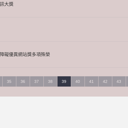
訊大獎
障礙優異網站獎多項殊榮
35
36
37
38
39
40
41
42
43