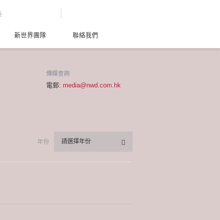
G
新世界團隊
聯絡我們
傳媒查詢
電郵:
media@nwd.com.hk
請選擇年份
年份