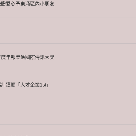
送贈愛心予東涌區內小朋友
政年度年報榮獲國際傳訊大獎
 獲頒「人才企業1st」