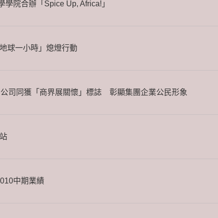
合辦「Spice Up, Africa!」
地球一小時」熄燈行動
間公司同獲「商界展關懷」標誌 彰顯集團企業公民形象
站
2010中期業績