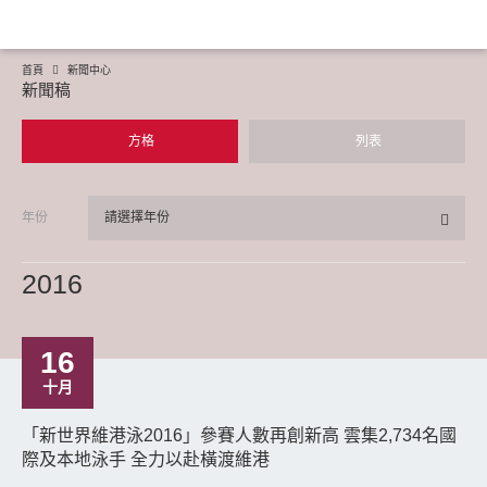
首頁
新聞中心
新聞稿
方格
列表
年份
請選擇年份
2016
16
十月
「新世界維港泳2016」參賽人數再創新高 雲集2,734名國
際及本地泳手 全力以赴橫渡維港