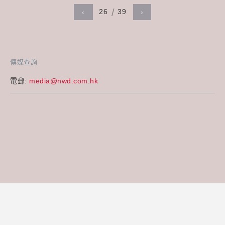
26
39
‹
›
傳媒查詢
電郵:
media@nwd.com.hk