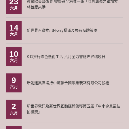
23
震驚歐美藝術界 被譽為全港唯一兼「吐司藝術之畢加索」
將首度來港
六月
14
新世界百貨推出N-only標識及獨有品牌策略
六月
10
K11推行綠色藝術生活 六月全力響應世界環境日
六月
9
新創建集團增持中鐵聯合國際集裝箱有限公司股權
六月
2
新世界電訊及新世界互動媒體榮獲第五屆「中小企業最佳
拍檔獎」
六月