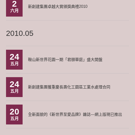
2
新創建集團卓越大賞頒獎典禮2010
六月
2010.05
24
鞍山新世界花園一期「君頤華庭」盛大開盤
五月
24
新創建集團獲重慶長壽化工園區工業水處理合同
五月
20
全新面貌的《新世界至愛品牌》雜誌—網上版現已推出
五月