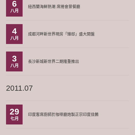
6
紐西蘭海鮮熱潮 席捲會景餐廳
八月
4
成都河畔新世界現房「臻邸」盛大開盤
八月
3
長沙新城新世界二期隆重推出
八月
2011.07
29
印度客席廚師於咖啡廳炮製正宗印度佳餚
七月