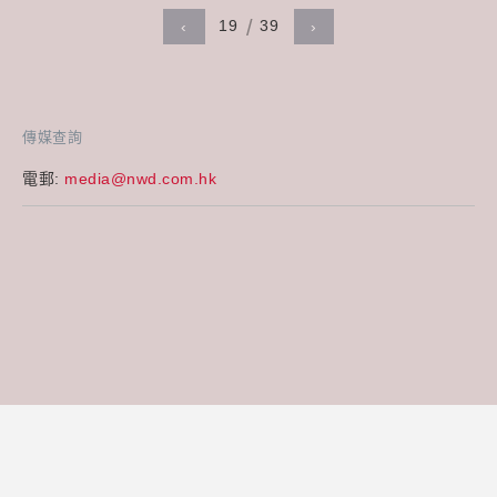
19
39
‹
›
傳媒查詢
電郵:
media@nwd.com.hk