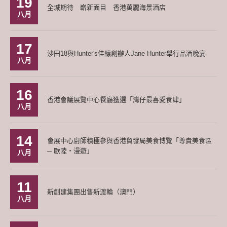
19
全城期待 嶄新面目 香港萬麗海景酒店
八月
17
沙田18與Hunter's佳釀創辦人Jane Hunter舉行品酒晚宴
八月
16
香港會議展覽中心餐廳獲選「灣仔最喜愛食肆」
八月
14
會展中心廚師積極參與香港貿發局美食博覽「尊貴美食區
─ 歐陸‧漫遊」
八月
11
新創建集團出售新渡輪（澳門）
八月