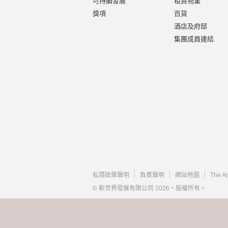
可持續發展
租賃物業
獎項
百貨
酒店及府邸
集團成員連結
私隱政策聲明
負責聲明
網站地圖
The A
© 新世界發展有限公司 2026。版權所有。