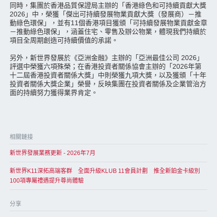
同時，集團於香港品質保證局主辦的「香港綠色和可持續貢獻大獎
2026」中，榮獲「傑出可持續發展物業貢獻大獎（發展商）－推
動綠色環保」，並有11個香港項目獲頒「可持續發展物業貢獻金章
－推動綠色環保」，涵蓋住宅、零售及辦公物業，體現我們持續於
項目全周期創造可持續價值的承諾。
另外，新世界發展於《亞洲金融》主辦的「亞洲最佳公司 2026」
評選中榮獲六項殊榮；在香港投資者關係協會主辦的「2026年第
十二屆香港投資者關係大獎」中則榮獲九項大獎，以及獲頒「十年
投資者關係大獎企業」榮譽，反映集團在投資者關係及企業管治方
面的持續努力獲得業界肯定。
相關鏈接
新世界發展業務更新 - 2026年7月
新世界K11深拓高端客群 全面升級KLUB 11會員計劃 推全新鉑金卡級別
100項專屬禮遇提升尊尚體驗
分享