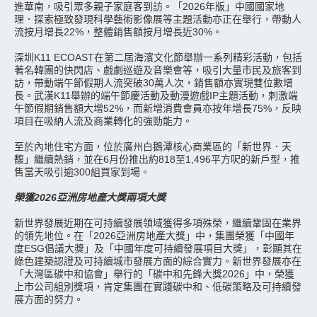
進華南，吸引眾多親子家庭客到訪。「2026年版」中國國家地
理．探索極致發現科學藝術影像展等主題活動亦正在舉行，帶動人
流按月增長22%，整體銷售額按月增長近30%。
深圳K11 ECOAST在第二屆海濱文化節舉辦一系列精彩活動，包括
著名韓團的快閃店、戲劇巡遊及音樂會等，吸引大量市民及旅客到
訪，帶動端午節假期人流突破30萬人次，銷售額亦實現雙位數增
長。武漢K11舉辦的端午節慶活動及動漫遊戲IP主題活動，刺激端
午節假期銷售額大增52%，而新增消費會員亦按年增長75%，反映
項目在吸納人流及商業轉化的強勁能力。
至於內地住宅方面，位於廣州白鵝潭核心商業區的「新世界．天
馥」繼續熱銷，並在6月份推出約818至1,496平方呎的新戶型，推
售當天吸引逾300組買家到場。
榮獲2026亞洲房地產大獎兩項大獎
新世界發展近期在可持續發展領域獲得多項殊榮，繼續鞏固在業界
的領先地位。在「2026亞洲房地產大獎」中，集團榮獲「中國年
度ESG倡議大獎」及「中國年度可持續發展項目大獎」，彰顯其在
綠色建築認證及可持續城市發展方面的綜合實力。新世界發展亦在
「大灣區碳中和協會」舉行的「碳中和先鋒大獎2026」中，榮獲
上市公司組別獎項，肯定集團在實踐碳中和、低碳策略及可持續發
展方面的努力。