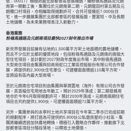
號：00017）積極把握北部都會區發展機遇，繼粉嶺馬適路及元朗
南第一期動工後，集團位於元朗南第二期、元朗龍田村第五期及元
朗欖口村項目，亦相繼取得規劃許可，合共可發展近7,000伙住
宅，進一步擴展集團於北部都會區的發展版圖，豐富短、中及長期
土地儲備，為未來業務增長注入新動力。
香港業務
粉嶺馬適路及元朗南項目最快2027財年推出市場
新世界發展目前擁有佔地約1,500萬平方呎土地面積的農地儲備，
而且不少位於北都的優質地段，包括粉嶺馬適路及元朗南的兩個大
型住宅項目，並計劃於2027財政年度推出市場。其中粉嶺馬適路
大型商住項目由集團與招商局蛇口工業區控股股份有限公司合作發
展，將提供約2,300伙住宅單位，可建樓面面積逾110萬平方呎，
並將設有區內最大型商場。
至於元朗南住宅項目則由集團與華潤置地（海外）有限公司合作發
展，其首幅住宅用地去年動工，預計2029年落成；第二期發展用
地亦於今年6月取得規劃許可，預計2030年落成。元朗南兩期住宅
項目合共約提供1,900伙，可建樓面面積逾72萬平方呎。
另外，集團參與的永寧村土地共享項目在今年第二季亦已完成前期
的規劃程序，將打造為可提供約5,800伙公私營房屋的小社區。集
團將繼續透過加快農地轉換，積極引入戰略合作夥伴，推動旗下北
部都會區項目分階段落地，以釋放土地價值。