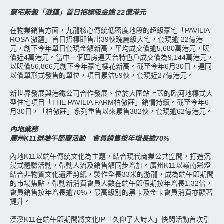
豪宅新盤「滶蘊」首日招標吸金逾 22億港元
在物業銷售方面，九龍核心傳統低密度地段的超級豪宅「PAVILIA
ROSA 滶蘊」首日招標即售出39伙瑰麗級大宅，套現逾 22億港
元，創下今年單日套現金額新高，平均成交價逾5,680萬港元，呎
價近4萬港元。當中一個四房連天台特色戶成交價為9,144萬港元，
以呎價56,866元創下今年豪宅樓花新高。截至今年6月30日，連同
以價單形式發售的單位，項目累沽59伙，套現近27億港元。
新世界發展與港鐵公司合作發展、位於大圍站上蓋的臨河地標式大
型住宅項目「THE PAVILIA FARM柏傲莊」銷情持續。截至今年6
月30日，「柏傲莊」系列重售以來累售382伙，套現逾62億港元。
內地業務
廣州K11辦端午節慶活動 會員銷售按年增長逾70%
內地K11以端午傳統文化為主題，結合現代商業公共空間，打造沉
浸式體驗活動，帶動人流及銷售額同步增加。廣州K11以嶺南彩燈
結合非物質文化遺產剪紙，製作全長33米的游龍，成為端午節期間
的市場焦點，帶動新消費會員人數在端午節假期按年增長1.32倍，
會員銷售按年增長逾70%，最高級別的黑卡及金卡會員消費亦顯著
提升。
漢溪K11在端午節期間將文化IP「久仰了大詩人」快閃活動首次引