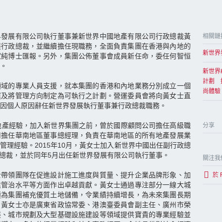
界發展有限公司執行董事兼新世界中國地產有限公司行政總裁黃
相關鏈
展行政總裁，並繼續擔任現職務，全面負責集團在香港與內地的
新世界發
家純博士匯報。另外，集團公佈董事會成員新任命，委任何智恒
。
新世界
計劃 
領域的專業人員支援，就本集團的香港和內地業務分別成立一個
尚體驗
運及將管理方向制定為可執行之計劃。營運委員會將向黃女士直
因個人原因辭任新世界發展執行董事兼行政總裁職務。
地產經驗，加入新世界集團之前，曾於國際顧問公司擔任高級職
分享
司擔任華南地區董事總經理，負責在華南地區的所有地產發展業
管理經驗。2015年10月，黃女士加入新世界中國出任副行政總
行政總裁，並於同年5月出任新世界發展有限公司執行董事。
關注我
士帶領團隊在促進設計施工進度與質量、提升企業品牌形象、加
於 
業管治水平等方面作出卓越貢獻。黃女士通過專注部分一線大城
極為集團補充優質土地儲備，令業績持續增長，為未來集團長期
，黃女士亦是廣東省政協常委、港澳臺委員會副主任、廣州市榮
展、城市規劃及大型基礎設施建設等領域提供寶貴的專業經驗並