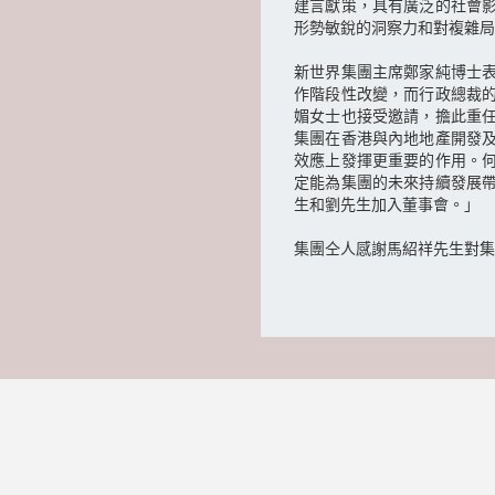
建言獻策，具有廣泛的社會
形勢敏銳的洞察力和對複雜局
新世界集團主席鄭家純博士
作階段性改變，而行政總裁
媚女士也接受邀請，擔此重
集團在香港與內地地產開發
效應上發揮更重要的作用。
定能為集團的未來持續發展
生和劉先生加入董事會。」
集團仝人感謝馬紹祥先生對集