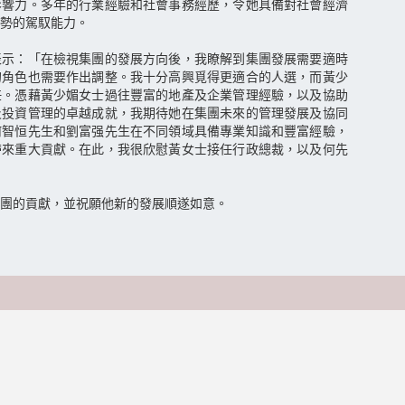
影響力。多年的行業經驗和社會事務經歷，令她具備對社會經濟
勢的駕馭能力。
表示：「在檢視集團的發展方向後，我瞭解到集團發展需要適時
的角色也需要作出調整。我十分高興覓得更適合的人選，而黃少
任。憑藉黃少媚女士過往豐富的地產及企業管理經驗，以及協助
及投資管理的卓越成就，我期待她在集團未來的管理發展及協同
何智恒先生和劉富强先生在不同領域具備專業知識和豐富經驗，
帶來重大貢獻。在此，我很欣慰黃女士接任行政總裁，以及何先
團的貢獻，並祝願他新的發展順遂如意。