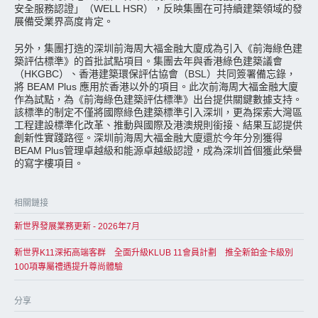
安全服務認證」（WELL HSR），反映集團在可持續建築領域的發
展備受業界高度肯定。
另外，集團打造的深圳前海周大福金融大廈成為引入《前海綠色建
築評估標準》的首批試點項目。集團去年與香港綠色建築議會
（HKGBC）、香港建築環保評估協會（BSL）共同簽署備忘錄，
將 BEAM Plus 應用於香港以外的項目。此次前海周大福金融大廈
作為試點，為《前海綠色建築評估標準》出台提供關鍵數據支持。
該標準的制定不僅將國際綠色建築標準引入深圳，更為探索大灣區
工程建設標準化改革、推動與國際及港澳規則銜接、結果互認提供
創新性實踐路徑。深圳前海周大福金融大廈還於今年分別獲得
BEAM Plus管理卓越級和能源卓越級認證，成為深圳首個獲此榮譽
的寫字樓項目。
相關鏈接
新世界發展業務更新 - 2026年7月
新世界K11深拓高端客群 全面升級KLUB 11會員計劃 推全新鉑金卡級別
100項專屬禮遇提升尊尚體驗
分享