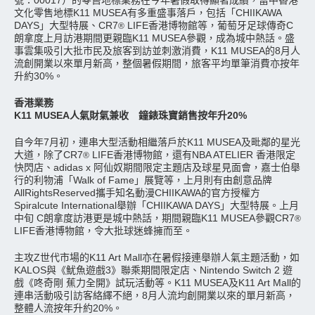
號：00017）的零售地標業務在今年暑假取得顯著成績，當中香港
文化零售地標K11 MUSEA有多重盛事落戶，包括「CHIIKAWA
DAYS」大型特展、CR7
LIFE香港博物館等，葡萄牙足球傳奇C
®
朗拿度上月訪港期間更親臨K11 MUSEA參觀，成為城中熱話。盛
事雲集吸引大批市民及旅客到訪並刺激消費，K11 MUSEA的8月人
流創開業以來單月新高，整個暑假期間，旅客平均單筆消費亦按年
升約30%。
香港業務
K11 MUSEA人氣財氣兼收 鐘錶珠寶銷售按年升20%
自今年7月初，連串大型活動相繼落戶於K11 MUSEA及毗鄰的星光
大道，除了CR7
LIFE香港博物館，還有NBA ATELIER 香港限定
®
快閃店、adidas x 阿仙奴期間限定主題店及球星見面會，嘉士伯舉
行的利物浦「Walk of Fame」展覽等，上月則有由創意品牌
AllRightsReserved攜手知名動漫CHIIKAWA的官方授權方
Spiralcute International舉辦「CHIIKAWA DAYS」大型特展。上月
中旬 C朗拿度訪港更是城中熱話，期間親臨K11 MUSEA參觀CR7
®
LIFE香港博物館，令大批球迷蜂擁而至。
主攻Z世代市場的K11 Art Mall亦在暑假接連舉辦人氣主題活動，如
KALOS與《魷魚遊戲3》聯乘期間限定店、Nintendo Switch 2 遊
戲《咚奇剛 蕉力全開》試玩活動等。K11 MUSEA及K11 Art Mall的
連串活動吸引訪客絡繹不絕，8月人流均創開業以來的單月新高，
整體人流按年升約20%。