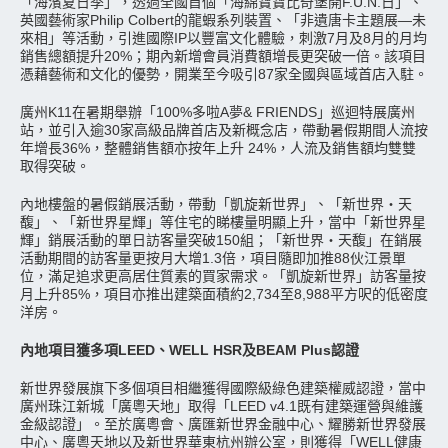
「海濱夏日季」，透過全國首個「海綿寶寶比奇堡開F.U.N.日」、
英國藝術家Philip Colbert的龍蝦系列裝置、「非遺唐卡主題展—未
來相」等活動，引進國際IP以豐富文化體驗，刺激7月及8月的月均
銷售總額提升20%；期內新增會員消費額增長更突破一倍。該項目
憑藉藝術和文化的優勢，開業至今吸引87家全國與區域首店入駐。
廣州K11在暑期舉辦「100%多啦A夢& FRIENDS」巡迴特展廣州
站，並引入逾30家高級品牌首店及新概念店，帶動暑假期間人流按
年增長36%，整體銷售額亦按年上升 24%，人流及銷售額均雙雙
取得突破。
內地樓盤的暑假銷展活動，帶動「凱旋新世界」、「新世界‧天
馥」、「新世界星輝」等住宅的睇樓量明顯上升，當中「新世界星
輝」銷展活動的單日訪客量突破150組；「新世界‧天馥」在銷展
活動期間的訪客量更按月大增1.3倍，項目隨即加推88伙江景單
位，滿足追求更高居住質素的買家需求。「凱旋新世界」訪客量按
月上升85%，項目亦推出建築面積約2,734至8,988平方呎的低密度
洋房。
內地項目獲多項LEED、WELL HSR及BEAM Plus認證
新世界發展旗下多個項目相繼獲得國際級綠色建築權威認證，當中
廣州珠江新城「廣粵天地」取得「LEED v4.1既有建築運營與維護
金級認證」。至於廣粵會、廣匯新世界金融中心、耀勝新世界發展
中心、廣粵天地以及新世界華東杭州辦公室，則獲得「WELL健康