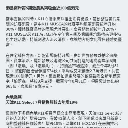
港島南岸第5期滶晨系列吸金近100億港元
盛事雲集的同時，K11亦聯乘商戶推出消費禮遇，帶動整個暑假期
間的訪客消費，當中K11 MUSEA的旅客平均單筆消費按年升約
30%。鐘錶珠寶品牌的表現尤其突出，會員銷售額按年升20%。
K11 MUSEA及K11 Art Mall在今年第三季及第四季均將帶來更多特
色主題活動，持續刺激人流及消費，亦讓訪客的文化零售體驗更豐
富。
在住宅銷售方面，新盤市場保持旺場。由新世界發展夥拍帝國集
團、資本策略、麗新發展及港鐵公司共同打造的港島南岸第5期
（即「滶晨」及「滶晨II」），持續獲市場追捧；截至今年8月31
日 ，整個項目合計累售574伙，平均成交呎價近2.7萬港元，共套
現近100億港元。另外，集團夥拍遠東發展的啟德臨海全新地標豪
宅「柏蔚森」將於9月交樓，截至今年8月31日，項目累計售出約
663伙，套現逾46億港元。
內地業務
天津K11 Select 7月銷售額較去年增19%
集團旗下多個內地K11項目同樣交出亮眼表現，天津K11 Select於7
月的人流按年增長12%，突破43萬人次，創下開業以來單月新高；
同期整體銷售額較去年增長19%。深圳K11 ECOAST在暑期推出