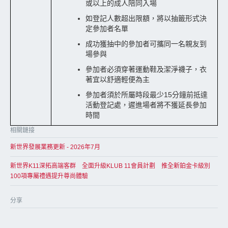
或以上的成人陪同入場
如登記人數超出限額，將以抽籤形式決
定參加者名單
成功獲抽中的參加者可攜同一名親友到
場參與
參加者必須穿著運動鞋及潔淨襪子，衣
著宜以舒適輕便為主
參加者須於所屬時段最少
1
5
分鐘前抵達
活動登記處，遲進場者將不獲延長參加
時間
相關鏈接
新世界發展業務更新 - 2026年7月
新世界K11深拓高端客群 全面升級KLUB 11會員計劃 推全新鉑金卡級別
100項專屬禮遇提升尊尚體驗
分享