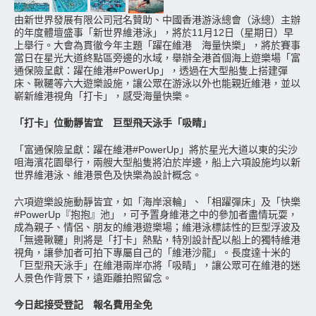
由新世界發展有限公司冠名贊助、中國香港游泳總會（泳總）主辦
的年度體壇盛事「新世界維港泳」，將於11月12日（星期日）早
上舉行。大會為貫徹今年主題「躍在維港 海量快樂」，將於賽事
當日在星光大道終點區旁邊的水域，舉辦全港首個海上遊樂場「富
通保險呈獻：躍在維港#PowerUp」，透過在大型船隻上搭建彈
床、鞦韆等六大遊樂設施，讓公眾在游泳以外也能親近維港，並以
嶄新維港視角「打卡」，感受海量快樂。
「打卡」位動靜皆宜 巨型飛天泳手「吸睛」
「富通保險呈獻：躍在維港#PowerUp」將於星光大道以東的尖沙
咀海濱花園舉行，兩艘大型船隻將泊於岸邊，船上六項設施均以新
世界維港泳、維港景色及快樂為設計概念。
六項遊樂設施動靜皆宜，如「海岸滾輪」、「相躍彈床」及「快樂
#PowerUp『抱抱』池」，可予置身維港之中的參加者盡情玩耍，
成為親子、情侶、朋友的維港遊樂場；維港泳標誌性的巨型浮波及
「無邊鞦韆」則將是「打卡」熱點，特別設計配以船上的獨特維港
視角，讓參加者可拍下專屬自己的「維港沙龍」。長度達十米的
「巨型飛天泳手」在維港兩岸亦將「吸睛」，讓公眾可在維港的迷
人景色作背景下，遠距離拍照留念。
今日起接受登記 報名費用全免