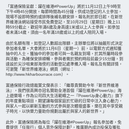
「富通保險呈獻：躍在維港#PowerUp」將於11月12日上午9時至
下午4時45分開放，每節時間為45分鐘，供成功登記的人士參加，
現場不設即時預約或排隊後補名額安排。報名則於即日起，在新世
界維港泳網站接受市民免費登記，至10月29日（星期日）晚上11
時59分截止，歡迎年滿6歲及身高達1米或以上人士參與。如參加
者未滿14歲，須由一名年滿18歲或以上的成人陪同入場。
由於名額有限，如登記人數超出限額，主辦單位將以抽籤形式決定
參加者名單。大會將於11月6日（星期一）前，以電郵方式通知獲
抽中的人士。獲抽中的參加者可與一名親友到場，於其所屬時段參
與活動。為確保安排順暢，參與者需於預約時段前最少15分鐘，到
達設於尖沙咀東部海傍的活動登記處準備入場。報名及有關詳情，
可瀏覽「新世界維港泳」網頁（網址：
http://www.hkharbourrace.com）。
富通保險行政總裁葉文傑表示：「繼尊貴贊助今年『新世界維港
泳』，我們很高興亦冠名贊助全港首個『躍在維港#PowerUp』海
上遊樂場，作為公司四大生活範疇之一『PowerUp身心動力』旗下
的年度重點項目，期望讓每個家庭於忙碌的日常中注入身心動力，
與家人一起以嶄新互動的方式參與是次體壇盛事，樂在其中享受親
子時光，以快樂力量助你規劃出屬於與家人的新世界。」
此外，富通保險將為每位「躍在維港#PowerUp」報名參加者，免
1
費提供「任我行」個人意外保障計劃
，推廣期內成功投保及獲批