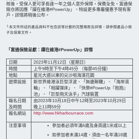
核後，受保人更可享長達一年之個人意外保障，保費全免。富通保
險亦將因應「躍在維港#PowerUp」，特設更多專屬優惠予現有客
戶，詳情將稍後公布。
１
本文件所述的產品資料不包含該等計劃的完整條款及詳情，請參閱產品小冊
子及保單文件。
「富通保險呈獻：躍在維港#PowerUp」詳情
日期
2023
年
11
月
12
日（星期日）
時間
上午
9
時至下午
4
時
45
分 （每節
45
分鐘）
地點
星光大道以東的尖沙咀海濱花園
遊樂設施
新世界維港泳巨型浮波、「無邊鞦韆」、「海岸滾
輪」、「相躍彈床」、「快樂
#PowerUp
『抱抱』
池」、「巨型飛天泳手」汽球裝置
報名日期
由
2023
年
10
月
18
日中午
12
時至
2023
年
10
月
29
日
及時間
晚上
11
時
59
分
http://www.hkharbourrace.com
報名網站
注意事項
參加者必須年滿
6
歲及身高達
1
米或以上
如參加者未滿
14
歲，須由一名年滿
18
歲