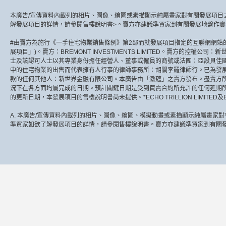
本廣告/宣傳資料內載列的相片、圖像、繪圖或素描顯示純屬畫家對有關發展項目
解發展項目的詳情，請參閱售樓說明書>。賣方亦建議準買家到有關發展地盤作
#由賣方為施行《一手住宅物業銷售條例》第2部而就發展項目指定的互聯網網站
展項目」)。賣方：BREMONT INVESTMENTS LIMITED。賣方的控權公司：新世界發
士及該認可人士以其專業身份擔任經營人、董事或僱員的商號或法團：亞設貝佳國際(香港)有限
中的住宅物業的出售而代表擁有人行事的律師事務所：胡關李羅律師行。已為發
款的任何其他人：新世界金融有限公司。本廣告由「滶蘊」之賣方發布。盡賣方所知
況下在各方面均屬完成的日期。預計關鍵日期是受到買賣合約所允許的任何延期所
的更新日期，本發展項目的售樓說明書尚未提供。*ECHO TRILLION LIMITED及
A. 本廣告/宣傳資料內載列的相片、圖像、繪圖、模擬動畫或素描顯示純屬畫家
準買家如欲了解發展項目的詳情，請參閱售樓說明書。賣方亦建議準買家到有關