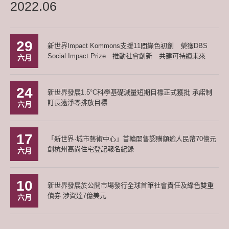
2022.06
29
新世界Impact Kommons支援11間綠色初創 榮獲DBS
Social Impact Prize 推動社會創新 共建可持續未來
六月
24
新世界發展1.5°C科學基礎減量短期目標正式獲批 承諾制
訂長遠淨零排放目標
六月
17
「新世界·城市藝術中⼼」⾸輪開售認購額逾⼈⺠幣70億元
創杭州⾼尚住宅登記報名紀錄
六月
10
新世界發展於公開市場發行全球首筆社會責任及綠色雙重
債券 涉資達7億美元
六月