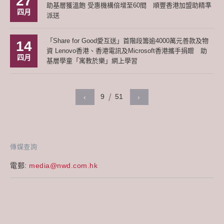
27
助基層獲溫飽 受惠機構倍增至60間 順豐香港加盟助精準
四月
派送
「Share for Good愛互送」首階段籌逾4000萬元善款及物
14
資 Lenovo香港、香港電訊及Microsoft香港攜手捐贈 助
四月
基層學童「寓教於樂」網上學習
9
51
‹
›
傳媒查詢
電郵:
media@nwd.com.hk