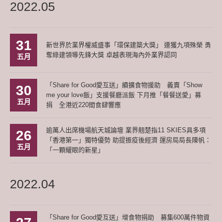
2022.05
31
新世界於業界權威盛事「環保建築大獎」 連獲九項殊榮 勇
奪綠建領導先鋒大獎 卓越表現海內外業界認同
五月
「Share for Good愛互送」續擴食物援助 義賣「Show
30
me your love飯」支援餐廳派飯 下月推「餐餐送愛」募
五月
捐 全港近220間食肆響應
逾萬人出席機場航天城論壇 業界翹楚指11 SKIES具多項
26
「香港第一」獨特優勢 助提振疫後經濟 運房局局長陳帆：
五月
「一顆耀眼的新星」
2022.04
「Share for Good愛互送」增食物捐助 募集600萬件物資