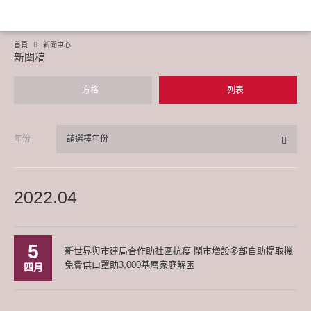
首頁
新聞中心
新聞稿
方格
列表
年份
請選擇年份
2022.04
5
新世界與市建局合作助社區抗疫 鬧市增設多部自助提取機
免費供口罩助3,000基層家庭解困
四月