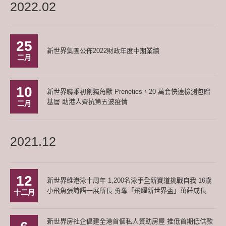
2022.02
25
新世界集團公佈2022財政年度中期業績
二月
10
新世界聯乘初創獨角獸 Prenetics，20 萬套快速檢測包贈
基層 助港人齊抗第五波疫情
二月
2021.12
12
新世界維港泳十周年 1,200名泳手全新賽道挑戰自我 16歲
小飛魚張詩語一展所長 勇奪「飛躍新世界盃」茁莊成長
十二月
新世界房社企倡建全港首個私人資助房屋 推低首期低供款