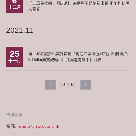
6
「上車易按揭」 鄭志剛：為房屋問題創新出路 不牟利助港
十二月
人置業
2021.11
25
新世界發展推出業界首創「創造共享價值租賃」計劃 配合
K Dollar獎賞鼓勵租戶共同邁向碳中和目標
十一月
10
51
‹
›
傳媒查詢
電郵:
media@nwd.com.hk