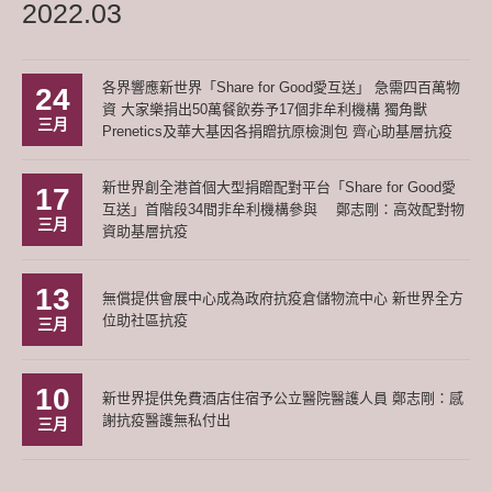
2022.03
各界響應新世界「Share for Good愛互送」 急需四百萬物
24
資 大家樂捐出50萬餐飲券予17個非牟利機構 獨角獸
三月
Prenetics及華大基因各捐贈抗原檢測包 齊心助基層抗疫
新世界創全港首個大型捐贈配對平台「Share for Good愛
17
互送」首階段34間非牟利機構參與 鄭志剛：高效配對物
三月
資助基層抗疫
13
無償提供會展中心成為政府抗疫倉儲物流中心 新世界全方
位助社區抗疫
三月
10
新世界提供免費酒店住宿予公立醫院醫護人員 鄭志剛：感
謝抗疫醫護無私付出
三月