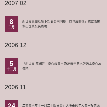
2007.02
8
新世界集團及旗下25間公司同獲「商界展關懷」標誌表揚
傑出企業公民表現
二月
2006.12
5
「新世界·無國界」愛心義賣 – 為危難中的人群送上愛心及
喜樂
十二月
2006.11
24
二零零六年十一月二十四日舉行之股東週年大會－投票表