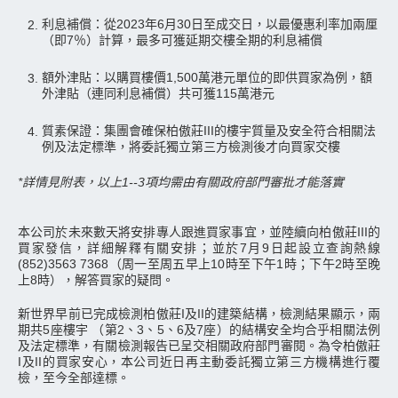
利息補償：從2023年6月30日至成交日，以最優惠利率加兩厘
2.
（即7％）計算，最多可獲延期交樓全期的利息補償
額外津貼：以購買樓價1,500萬港元單位的即供買家為例，額
3.
外津貼（連同利息補償）共可獲115萬港元
質素保證：集團會確保柏傲莊III的樓宇質量及安全符合相關法
4.
例及法定標準，將委託獨立第三方檢測後才向買家交樓
*詳情見附表，以上1--3項均需由有關政府部門審批才能落實
本公司於未來數天將安排專人跟進買家事宜，並陸續向柏傲莊III的
買家發信，詳細解釋有關安排；並於7月9日起設立查詢熱線
(852)3563 7368（周一至周五早上10時至下午1時；下午2時至晚
上8時），解答買家的疑問。
新世界早前已完成檢測柏傲莊I及II的建築結構，檢測結果顯示，兩
期共5座樓宇 （第2、3、5、6及7座）的結構安全均合乎相關法例
及法定標準，有關檢測報告已呈交相關政府部門審閱。為令柏傲莊
I及II的買家安心，本公司近日再主動委託獨立第三方機構進行覆
檢，至今全部達標。