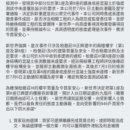
檢測中，發現其中部分位於第1座及第8座的牆身底座混凝土於強度
測試中未達獲批設計的要求。本公司於7月6 日主動向港鐵及屋宇
署通報，決定拆卸重建並向公眾交代事件。本公司同時責成承建商
徹查事件成因，是否涉及相關工程的人為疏忽或監督責任等，並即
時撤換相關工程的監督團隊。新世界一向高度重視其物業發展項目
的質量，並秉持開誠布公、具高透明度的態度處理是次事件，務求
令買家安心。
新世界強調，是次事件只涉及柏傲莊III正興建中的兩幢樓宇（第1
座及第8座）。柏傲莊I及II的建築質量及安全，符合相關法例及法
定要求。本公司於6月中收到承建商的通知，柏傲莊III第8座部分牆
身結構的混凝土檢測數據未達要求，經註冊結構工程師評估後確認
樓宇結構安全，並隨即主動展開全面檢測。其後於7月3日的檢測
中，發現第1座及第8座的牆身底座部分混凝土強度未達標，新世界
於7月6日主動通知港鐵及屋宇署，確認有關全面測試結果。
為確保柏傲莊III的樓宇質量及令買家安心，新世界決定把第1座及
第8座已興建的樓層拆卸重建，預計入伙日期延遲約九個月（確實
日期將由認可人士核實）。新世界謹就延期交樓，向受影響人士致
歉。我們以最負責任的態度主動匯報，並向受影響的846戶買家作
出以下四大承諾*:
買家自由選擇：買家可選擇繼續完成買賣合約，或即時取消成
1.
交，無論選擇哪一個方案，均可以獲得額外津貼及利息補償