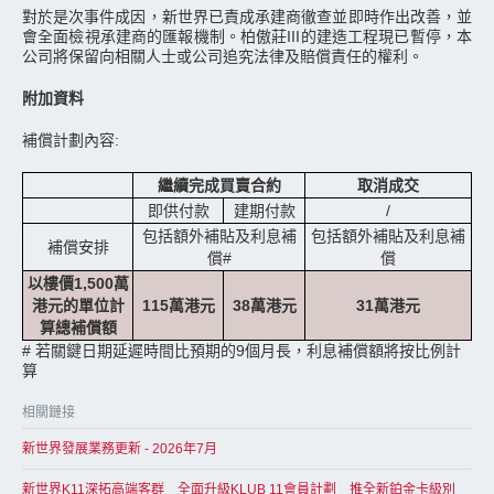
對於是次事件成因，新世界已責成承建商徹查並即時作出改善，並
會全面檢視承建商的匯報機制。柏傲莊III的建造工程現已暫停，本
公司將保留向相關人士或公司追究法律及賠償責任的權利。
附加資料
補償計劃內容:
繼續完成買賣合約
取消成交
即供付款
建期付款
/
包括額外補貼及利息補
包括額外補貼及利息補
補償安排
償#
償
以樓價1,500萬
港元的單位計
115萬港元
38萬港元
31萬港元
算總補償額
# 若關鍵日期延遲時間比預期的9個月長，利息補償額將按比例計
算
相關鏈接
新世界發展業務更新 - 2026年7月
新世界K11深拓高端客群 全面升級KLUB 11會員計劃 推全新鉑金卡級別