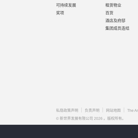
可持续发展
租赁物业
奖项
百货
酒店及府邸
集团成员连结
私隐政策声明
负责声明
网站地图
The A
© 新世界发展有限公司 2026 。版权所有。