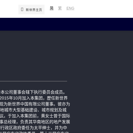
简
繁
ENG
新世界主页
年报及简报
中期报告／年报
简报
补发已报失股票的公告
士为本公司董事会辖下执行委员会成员。
015年10月加入本集团，歷任新世界
现为新世界中国有限公司董事。彼亦为
内地城市大型基础建设、城市规划及城
议。于加入本集团前，黄女士曾于国际
事总经理，负责其华南地区的地产发展
别行政区政府委任为太平绅士，并为中