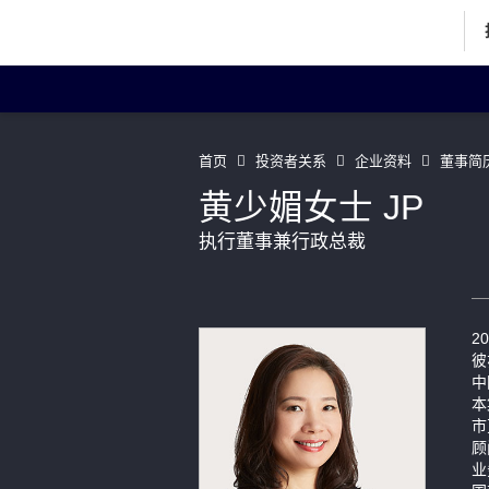
投资者关系主页
投
首页
投资者关系
企业资料
董事简
黄少媚女士 JP
执行董事兼行政总裁
企业资料
Art
董事简历
2
联络我们
彼
中
本
市
顾
业