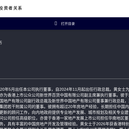
投资者关系
打开目录
资者概览
财务数据
历
主席报告书
财务摘要
企业公告
五年财务概要
投资者常见问题
isanal Connect
可持续发展
020年5月出任本公司执行董事，自2024年11月起出任行政总裁。黄女
亦为香港上市公众公司新世界百货中国有限公司副主席兼执行董事。彼于2
国地产有限公司副行政总裁及新世界中国地产有限公司董事兼行政总裁，
集团若干附属公司的董事。彼拥有超过20年房地产经验，长期担任中国
更新的顾问工作，向内地政府提供专业地产发展、城市规划及相关专业建
问公司担任高级职位，亦曾于香港一家地产发展上市公司担任华南地区董
务，具有丰富的中国房地产开发及管理经验。黄女士于2026年获香港特